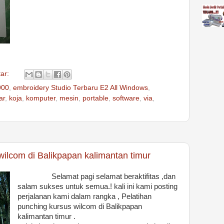
tar:
900
,
embroidery Studio Terbaru E2 All Windows
,
ar
,
koja
,
komputer
,
mesin
,
portable
,
software
,
via
,
wilcom di Balikpapan kalimantan timur
Selamat pagi selamat beraktifitas ,dan
salam sukses untuk semua.! kali ini kami posting
perjalanan kami dalam rangka , Pelatihan
punching kursus wilcom di Balikpapan
kalimantan timur .