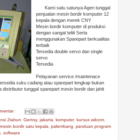
Kami satu satunya Agen tunggal
penjualan mesin bordir komputer 12
kepala dengan merek CNY
Mesin bordir komputer di produksi
dengan sangat teliti Serta
menggunakan Sparepart berkualitas
terbaik
Tersedia double servo dan single
servo
Tersedia
Pelayanan service /maintenace
tersedia suku cadang atau sparepart lengkap bukan
distributor tunggal sparepart mesin bordir dan jahit
omentar:
nsi 2tahun
,
Gemsy
,
jakarta
,
komputer
,
kursus wilcom
,
mesin bordir satu kepala
,
palembang
,
panduan program
g
,
software