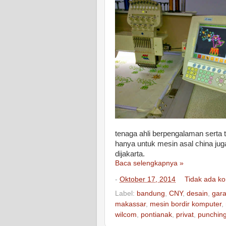
tenaga ahli berpengalaman serta 
hanya untuk mesin asal china juga 
dijakarta.
Baca selengkapnya »
-
Oktober 17, 2014
Tidak ada k
Label:
bandung
,
CNY
,
desain
,
gara
makassar
,
mesin bordir komputer
,
wilcom
,
pontianak
,
privat
,
punchin