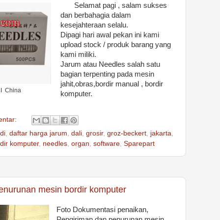
Selamat pagi , salam sukses
dan berbahagia dalam
kesejahteraan selalu.
Dipagi hari awal pekan ini kami
upload stock / produk barang yang
kami miliki.
Jarum atau Needles salah satu
bagian terpenting pada mesin
jahit,obras,bordir manual , bordir
LI China
komputer.
entar:
di
,
daftar harga jarum
,
dali
,
grosir
,
groz-beckert
,
jakarta
,
dir komputer
,
needles
,
organ
,
software
,
Sparepart
enurunan mesin bordir komputer
Foto Dokumentasi penaikan,
Pengiriman dan penurunan mesin