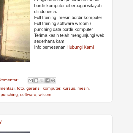
bordir komputer diberbagai wilayah
diindonesia.
Full training mesin bordir komputer
Full training software wilcom /
punching data bordir komputer
Terima kasih telah mengunjungi web
sederhana kami
Info pemesanan
Hubungi Kami
 komentar:
mentasi
,
foto
,
garansi
,
komputer
,
kursus
,
mesin
,
,
punching
,
software
,
wilcom
Y