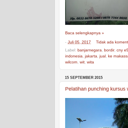
Baca selengkapnya »
-
Juli 05, 2017
Tidak ada komen
Label:
banjarnegara
,
bordir
,
cny e
indonesia
,
jakarta
,
jual
,
ke makass
wilcom
,
wit
,
wita
15 SEPTEMBER 2015
Pelatihan punching kursus 