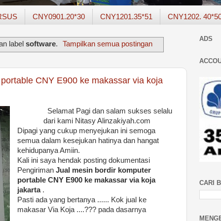
RSUS
CNY0901.20*30
CNY1201.35*51
CNY1202. 40*5
ADS
an label
software
.
Tampilkan semua postingan
ACCOU
 portable CNY E900 ke makassar via koja
Selamat Pagi dan salam sukses selalu
dari kami Nitasy Alinzakiyah.com
Dipagi yang cukup menyejukan ini semoga
semua dalam kesejukan hatinya dan hangat
kehidupanya Amiin.
Kali ini saya hendak posting dokumentasi
Pengiriman
Jual mesin bordir komputer
portable CNY E900 ke makassar via koja
CARI B
jakarta
.
Pasti ada yang bertanya ...... Kok jual ke
makasar Via Koja ....??? pada dasarnya
MENGE