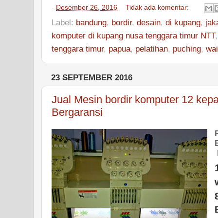
-
Desember 26, 2016
Tidak ada komentar:
Label:
bandung
,
bordir
,
desain
,
di kupang
,
jak
komputer di kupang nusa tenggara timur NTT
tenggara timur
,
papua
,
pelatihan
,
puching
,
wa
23 SEPTEMBER 2016
Jual Mesin bordir komputer 12 kepa
Bergaransi