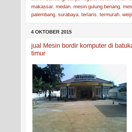
makassar
,
medan
,
mesin gulung benang
,
mes
palembang
,
surabaya
,
terlaris
,
termurah
,
weij
4 OKTOBER 2015
jual Mesin bordir komputer di batu
timur