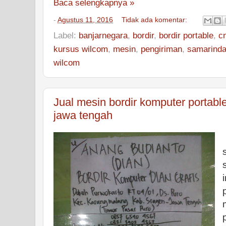
Baca selengkapnya »
-
Agustus 11, 2016
Tidak ada komentar:
Label:
banjarnegara
,
bordir
,
bordir portable
,
c
kursus wilcom
,
mesin
,
pengiriman
,
samarind
wilcom
Jual mesin bordir komputer portabl
jawa tengah