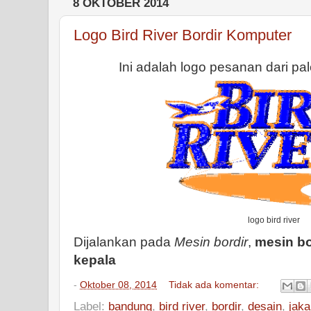
8 OKTOBER 2014
Logo Bird River Bordir Komputer
Ini adalah logo pesanan dari pale
logo bird river
Dijalankan pada
Mesin bordir
,
mesin bo
kepala
-
Oktober 08, 2014
Tidak ada komentar:
Label:
bandung
,
bird river
,
bordir
,
desain
,
jaka