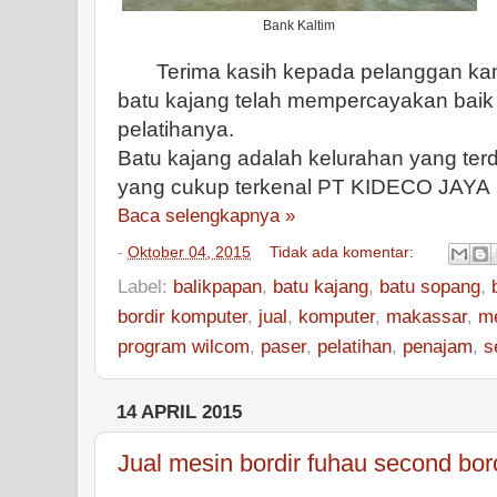
Bank Kaltim
Terima kasih kepada pelanggan kami
batu kajang telah mempercayakan baik
pelatihanya.
Batu kajang adalah kelurahan yang ter
yang cukup terkenal PT KIDECO JAYA
Baca selengkapnya »
-
Oktober 04, 2015
Tidak ada komentar:
Label:
balikpapan
,
batu kajang
,
batu sopang
,
bordir komputer
,
jual
,
komputer
,
makassar
,
me
program wilcom
,
paser
,
pelatihan
,
penajam
,
s
14 APRIL 2015
Jual mesin bordir fuhau second bo