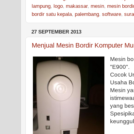
lampung
,
logo
,
makassar
,
mesin
,
mesin bordi
bordir satu kepala
,
palembang
,
software
,
sur
27 SEPTEMBER 2013
Menjual Mesin Bordir Komputer M
Mesin bo
"E900".
Cocok U
Usaha Bo
Mesin ya
istimewaa
yang bes
Spesipika
keunggu