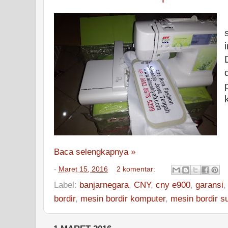
Baca selengkapnya »
-
Maret 15, 2016
2 komentar:
Label:
banjarnegara
,
CNY
,
cny e900
,
garansi
bordir
,
mesin bordir komputer
,
mesin bordir s