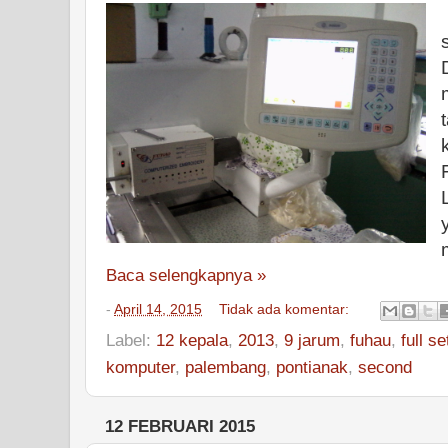
Baca selengkapnya »
-
April 14, 2015
Tidak ada komentar:
Label:
12 kepala
,
2013
,
9 jarum
,
fuhau
,
full se
komputer
,
palembang
,
pontianak
,
second
12 FEBRUARI 2015