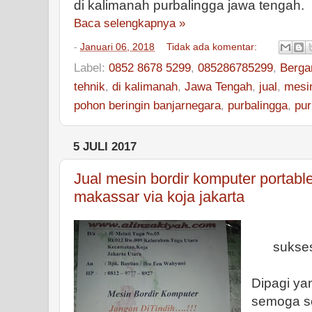
di kalimanah purbalingga jawa tengah.
Baca selengkapnya »
-
Januari 06, 2018
Tidak ada komentar:
Label:
0852 8678 5299
,
085286785299
,
Berga
tehnik
,
di kalimanah
,
Jawa Tengah
,
jual
,
mesin
pohon beringin banjarnegara
,
purbalingga
,
pur
5 JULI 2017
Jual mesin bordir komputer portab
makassar via koja jakarta
Selam
sukses
Dipagi ya
semoga s