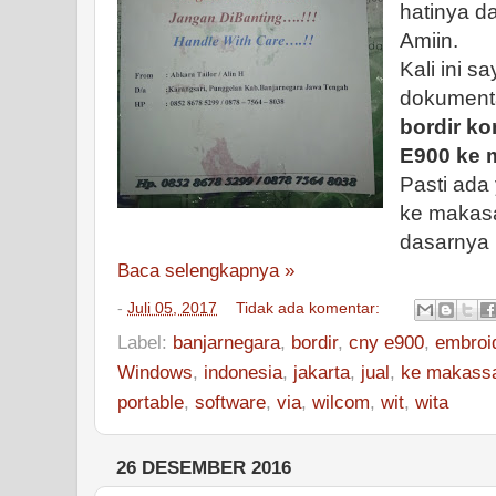
hatinya d
Amiin.
Kali ini s
dokument
bordir k
E900 ke m
Pasti ada 
ke makasa
dasarnya
Baca selengkapnya »
-
Juli 05, 2017
Tidak ada komentar:
Label:
banjarnegara
,
bordir
,
cny e900
,
embroid
Windows
,
indonesia
,
jakarta
,
jual
,
ke makass
portable
,
software
,
via
,
wilcom
,
wit
,
wita
26 DESEMBER 2016