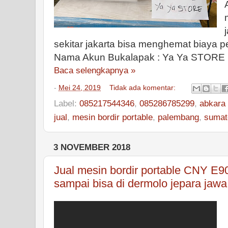
sekitar jakarta bisa menghemat biaya p
Nama Akun Bukalapak : Ya Ya STORE
Baca selengkapnya »
-
Mei 24, 2019
Tidak ada komentar:
Label:
085217544346
,
085286785299
,
abkara 
jual
,
mesin bordir portable
,
palembang
,
sumat
3 NOVEMBER 2018
Jual mesin bordir portable CNY E90
sampai bisa di dermolo jepara jawa
S