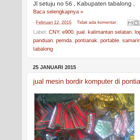
Jl setuju no 56 , Kabupaten tabalong ,
Baca selengkapnya »
-
Februari 12, 2015
Tidak ada komentar:
Label:
CNY
,
e900
,
jual
,
kalimantan selatan
,
lo
panduan
,
pemda
,
pontianak
,
portable
,
samari
tabalong
25 JANUARI 2015
jual mesin bordir komputer di ponti