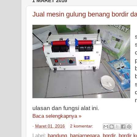
1 MARET 2016
Jual mesin gulung benang bordir da
ulasan dan fungsi alat ini.
Baca selengkapnya »
-
Maret 01, 2016
2 komentar:
Label:
bandung
,
banjarnegara
,
bordir
,
bordir 