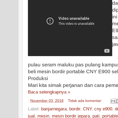
da
di
in
me
E9
sa
ja
In
pulau seram maluku pas pulang kampun
beli mesin bordir portable CNY E900 s
Produksi
Mari kita simak perjanan dan cara pe
Baca selengkapnya »
-
November 03, 2018
Tidak ada komentar:
Label:
banjarnegara
,
bordir
,
CNY
,
cny e900
,
d
jual
,
mesin
,
mesin bordir jepara
,
pati
,
portable