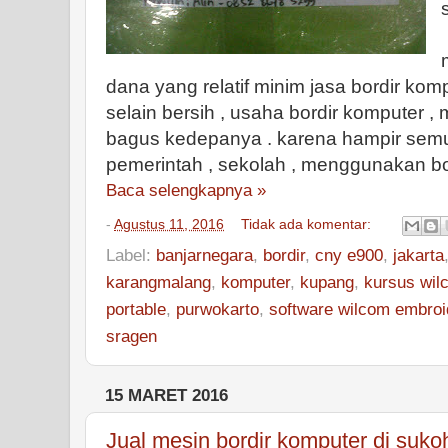
dana yang relatif minim jasa bordir kom
selain bersih , usaha bordir komputer ,
bagus kedepanya . karena hampir semua
pemerintah , sekolah , menggunakan bor
Baca selengkapnya »
-
Agustus 11, 2016
Tidak ada komentar:
Label:
banjarnegara
,
bordir
,
cny e900
,
jakarta
karangmalang
,
komputer
,
kupang
,
kursus wil
portable
,
purwokarto
,
software wilcom embroi
sragen
15 MARET 2016
Jual mesin bordir komputer di suko