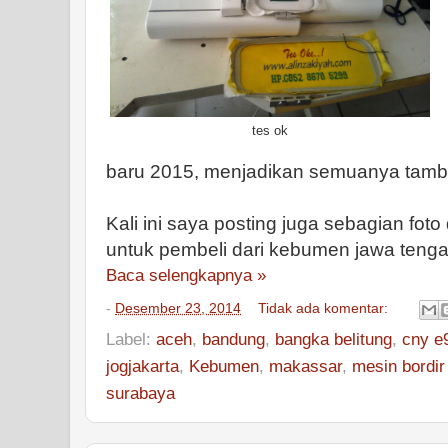
tes ok
baru 2015, menjadikan semuanya tamba
Kali ini saya posting juga sebagian fot
untuk pembeli dari kebumen jawa tengah
Baca selengkapnya »
-
Desember 23, 2014
Tidak ada komentar:
Label:
aceh
,
bandung
,
bangka belitung
,
cny e
jogjakarta
,
Kebumen
,
makassar
,
mesin bordir
surabaya