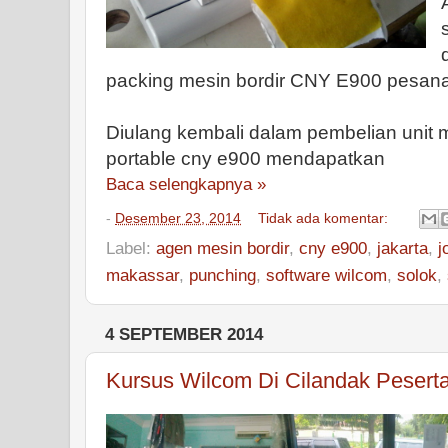
packing mesin bordir CNY E900 pesanan
Diulang kembali dalam pembelian unit 
portable cny e900 mendapatkan
Baca selengkapnya »
-
Desember 23, 2014
Tidak ada komentar:
Label:
agen mesin bordir
,
cny e900
,
jakarta
,
j
makassar
,
punching
,
software wilcom
,
solok
,
4 SEPTEMBER 2014
Kursus Wilcom Di Cilandak Pesert