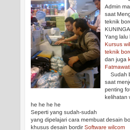
Admin mau
saat Meng
teknik bor
KUNINGAN
Yang lalu
Kursus wi
teknik bo
dan juga
Fatmawat
Sudah bia
saat menje
penting f
kelihatan
he he he he
Seperti yang sudah-sudah
yang dipelajari cara membuat desain 
khusus desain bordir
Software wilcom