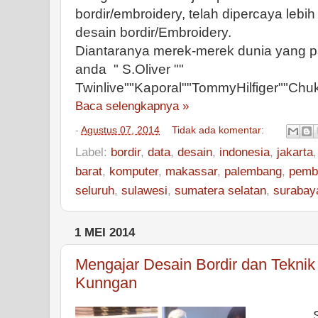
bordir/embroidery, telah dipercaya lebi
desain bordir/Embroidery.
Diantaranya merek-merek dunia yang pa
anda " S.Oliver ""
Twinlive""Kaporal""TommyHilfiger""Chu
Baca selengkapnya »
-
Agustus 07, 2014
Tidak ada komentar:
Label:
bordir
,
data
,
desain
,
indonesia
,
jakarta
barat
,
komputer
,
makassar
,
palembang
,
pemb
seluruh
,
sulawesi
,
sumatera selatan
,
surabay
1 MEI 2014
Mengajar Desain Bordir dan Teknik
Kunngan
Selamat