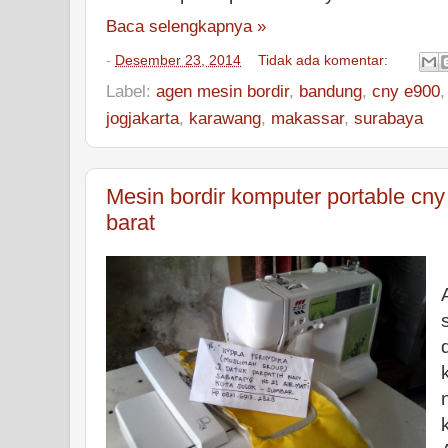
Baca selengkapnya »
-
Desember 23, 2014
Tidak ada komentar:
Label:
agen mesin bordir
,
bandung
,
cny e900
jogjakarta
,
karawang
,
makassar
,
surabaya
Mesin bordir komputer portable cny
barat