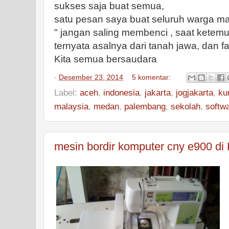
sukses saja buat semua,
satu pesan saya buat seluruh warga ma
" jangan saling membenci , saat ketemu
ternyata asalnya dari tanah jawa, dan f
Kita semua bersaudara
-
Desember 23, 2014
5 komentar:
Label:
aceh
,
indonesia
,
jakarta
,
jogjakarta
,
ku
malaysia
,
medan
,
palembang
,
sekolah
,
softw
mesin bordir komputer cny e900 d