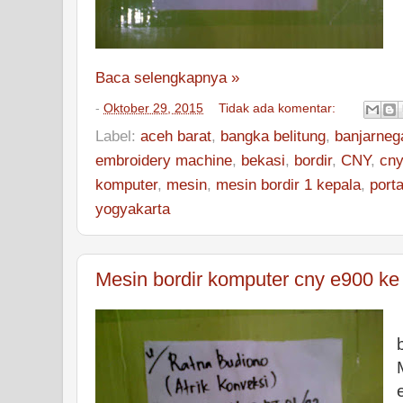
Baca selengkapnya »
-
Oktober 29, 2015
Tidak ada komentar:
Label:
aceh barat
,
bangka belitung
,
banjarneg
embroidery machine
,
bekasi
,
bordir
,
CNY
,
cny
komputer
,
mesin
,
mesin bordir 1 kepala
,
port
yogyakarta
Mesin bordir komputer cny e900 ke