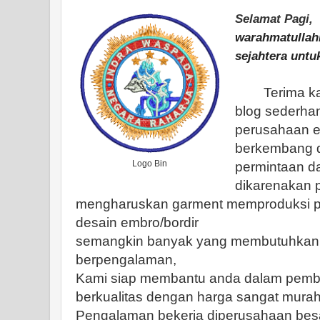
Selamat Pagi,
warahmatullah
sejahtera untu
Terima kasi
blog sederhan
perusahaan e
berkembang 
Logo Bin
permintaan da
dikarenakan 
mengharuskan garment memproduksi pa
desain embro/bordir
semangkin banyak yang membutuhkan d
berpengalaman,
Kami siap membantu anda dalam pembu
berkualitas dengan harga sangat murah
Pengalaman bekerja diperusahaan besa