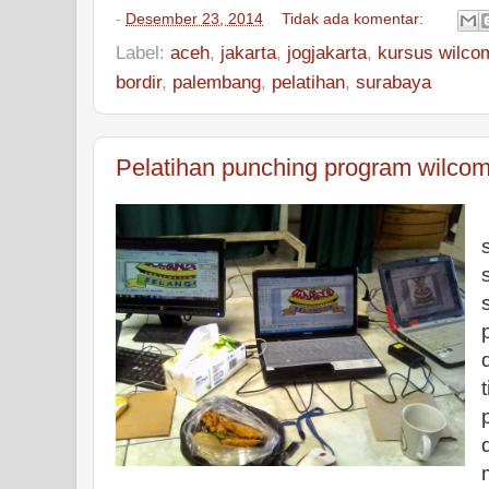
-
Desember 23, 2014
Tidak ada komentar:
Label:
aceh
,
jakarta
,
jogjakarta
,
kursus wilco
bordir
,
palembang
,
pelatihan
,
surabaya
Pelatihan punching program wilcom