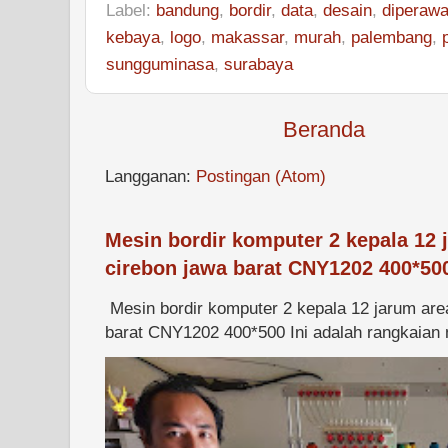
Label:
bandung
,
bordir
,
data
,
desain
,
diperawa
kebaya
,
logo
,
makassar
,
murah
,
palembang
,
sungguminasa
,
surabaya
Beranda
Langganan:
Postingan (Atom)
Mesin bordir komputer 2 kepala 12 
cirebon jawa barat CNY1202 400*50
Mesin bordir komputer 2 kepala 12 jarum are
barat CNY1202 400*500 Ini adalah rangkaian m