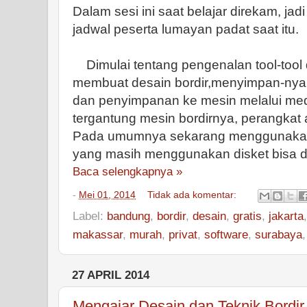
Dalam sesi ini saat belajar direkam, jad
jadwal peserta lumayan padat saat itu.
Dimulai tentang pengenalan tool-tool 
membuat desain bordir,menyimpan-nya 
dan penyimpanan ke mesin melalui med
tergantung mesin bordirnya, perangkat
Pada umumnya sekarang menggunakan 
yang masih menggunakan disket bisa d
Baca selengkapnya »
-
Mei 01, 2014
Tidak ada komentar:
Label:
bandung
,
bordir
,
desain
,
gratis
,
jakarta
makassar
,
murah
,
privat
,
software
,
surabaya
27 APRIL 2014
Mengajar Desain dan Teknik Bordi