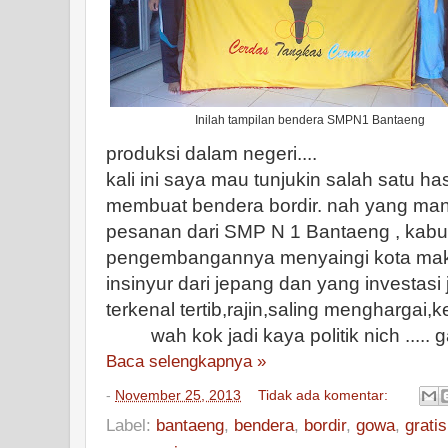
Inilah tampilan bendera SMPN1 Bantaeng
produksi dalam negeri....
kali ini saya mau tunjukin salah satu ha
membuat bendera bordir. nah yang mana k
pesanan dari SMP N 1 Bantaeng , kab
pengembangannya menyaingi kota makas
insinyur dari jepang dan yang investas
terkenal tertib,rajin,saling menghargai,k
wah kok jadi kaya politik nich ..... ga
Baca selengkapnya »
-
November 25, 2013
Tidak ada komentar:
Label:
bantaeng
,
bendera
,
bordir
,
gowa
,
gratis