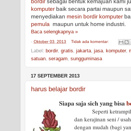
bordir
sebagai bentuk kemajuan kami j
komputer
baik secara partai maupun sat
menyediakan
mesin bordir komputer
ba
pemula
maupun untuk home industri.
Baca selengkapnya »
-
Oktober 03, 2013
Tidak ada komentar:
Label:
bordir
,
gratis
,
jakarta
,
jasa
,
komputer
,
satuan
,
seragam
,
sungguminasa
17 SEPTEMBER 2013
harus belajar bordir
Siapa saja sich yang bisa
b
Seperti ketrampilan
dan kerajinan seni / usah
dengan mudah (bagi yan