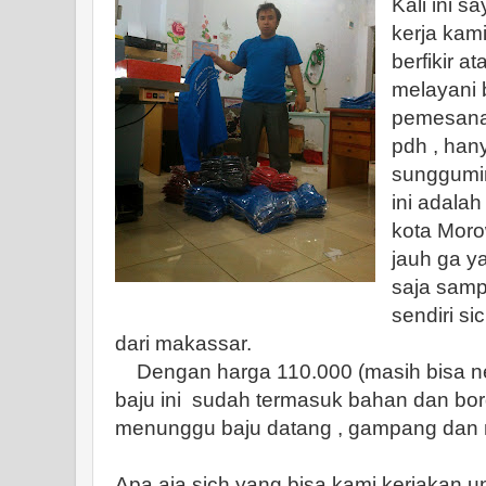
Kali ini s
kerja kam
berfikir 
melayani b
pemesana
pdh , ha
sunggumi
ini adalah
kota Moro
jauh ga y
saja samp
sendiri si
dari makassar.
Dengan harga 110.000 (masih bisa neg
baju ini sudah termasuk bahan dan bord
menunggu baju datang , gampang dan m
Apa aja sich yang bisa kami kerjakan un