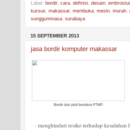
Label:
bordir
,
cara
,
definisi
,
desain
,
embrostu
kursus
,
makassar
,
membuka
,
mesin
,
murah
,
sungguminasa
,
surabaya
15 SEPTEMBER 2013
jasa bordir komputer makassar
Bordir dan jahit bendera PTWP
· menghindari resiko terhadap kesalahan h