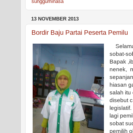
sungguminasa
13 NOVEMBER 2013
Bordir Baju Partai Peserta Pemilu
Selamat
sobat-sob
Bapak ,ib
nenek, ma
sepanjang
hiasan g
salah itu
disebut 
legislati
lagi pemi
sobat su
pemilih o