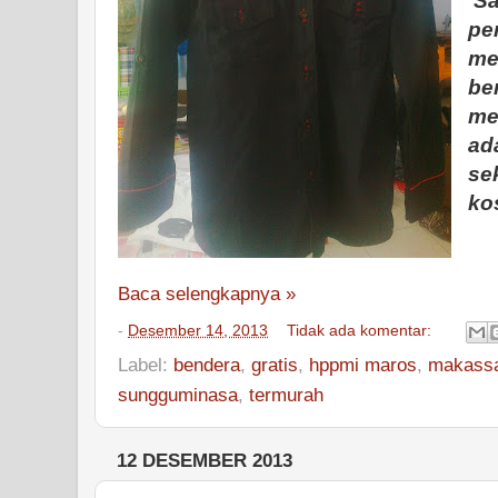
Sa
pe
me
be
me
ad
se
ko
Baca selengkapnya »
-
Desember 14, 2013
Tidak ada komentar:
Label:
bendera
,
gratis
,
hppmi maros
,
makass
sungguminasa
,
termurah
12 DESEMBER 2013