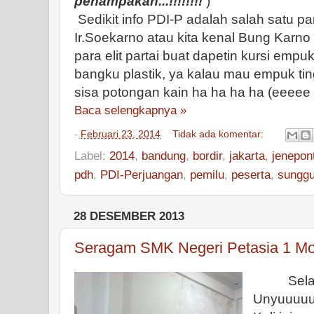
penampakan...!!!!!!!!
)
Sedikit info PDI-P adalah salah satu par
Ir.Soekarno atau kita kenal Bung Karno 
para elit partai buat dapetin kursi empu
bangku plastik, ya kalau mau empuk ting
sisa potongan kain ha ha ha ha (eeeee
Baca selengkapnya »
-
Februari 23, 2014
Tidak ada komentar:
Label:
2014
,
bandung
,
bordir
,
jakarta
,
jenepon
pdh
,
PDI-Perjuangan
,
pemilu
,
peserta
,
sungg
28 DESEMBER 2013
Seragam SMK Negeri Petasia 1 Mo
Selamat 
Unyuuuuu U