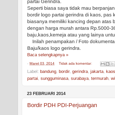
partai Gerindra.
Seperti biasa saya tidak mau berpanjan
bordir logo partai gerindra di kaos, pas 
biasanya memiliki kancing depan atas b
dengan harga murah antara Rp.5000-3
baju,kaos,kemeja atau yang lainya untuk
Inilah penampakan / Foto dokumentasi 
Baju/kaos logo gerindra.
Baca selengkapnya »
-
Maret 03, 2014
Tidak ada komentar:
Label:
bandung
,
bordir
,
gerindra
,
jakarta
,
kao
partai
,
sungguminasa
,
surabaya
,
termurah
,
w
23 FEBRUARI 2014
Bordir PDH PDI-Perjuangan