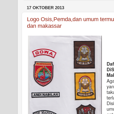
17 OKTOBER 2013
Logo Osis,Pemda,dan umum termu
dan makassar
Daf
Di
Ma
Aga
yan
tak
ter
Dis
umu