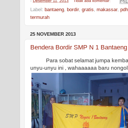
-
Desember 11, 2013
Tidak ada komentar:
Label:
bantaeng
,
bordir
,
gratis
,
makassar
,
pdh
termurah
25 NOVEMBER 2013
Bendera Bordir SMP N 1 Bantaeng
Para sobat selamat jumpa kembali 
unyu-unyu ini , wahaaaaaa baru nongol l