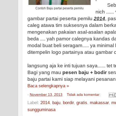
Sebena
Contoh Baju partai peserta pemilu
nich ....
gambar partai peserta pemilu
2014
, pa
caleg atawa tim suksesnya dalam berk
mengenakan pakaian asal-asalan apal
beda .... yah pamor calegnya kandas d
modal buat beli seragam..... ya minimal
ditempelin logo partainya atau gambar 
langsung aja ke inti tujuan saya...... tet te
Bagi yang mau
pesen baju + bodir
ser
baju partai kami siap melayani pesana
Baca selengkapnya »
-
November 13, 2013
Tidak ada komentar:
Label:
2014
,
baju
,
bordir
,
gratis
,
makassar
,
m
sungguminasa