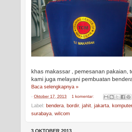
khas makassar , pemesanan pakaian, t
kami juga melayani pembuatan bendera
Baca selengkapnya »
-
Oktober 17, 2013
1 komentar:
Label:
bendera
,
bordir
,
jahit
,
jakarta
,
kompute
surabaya
,
wilcom
3 OKTOBER 2013