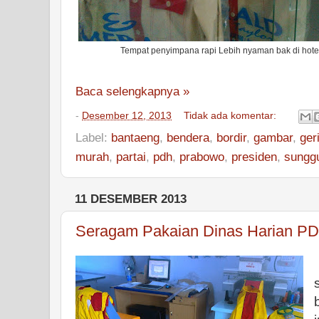
Tempat penyimpana rapi Lebih nyaman bak di hote
Baca selengkapnya »
-
Desember 12, 2013
Tidak ada komentar:
Label:
bantaeng
,
bendera
,
bordir
,
gambar
,
ger
murah
,
partai
,
pdh
,
prabowo
,
presiden
,
sungg
11 DESEMBER 2013
Seragam Pakaian Dinas Harian P