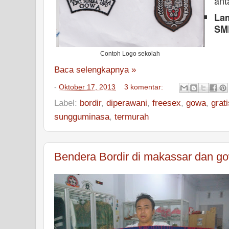
ant
Lam
SMP
Contoh Logo sekolah
Baca selengkapnya »
-
Oktober 17, 2013
3 komentar:
Label:
bordir
,
diperawani
,
freesex
,
gowa
,
grati
sungguminasa
,
termurah
Bendera Bordir di makassar dan g