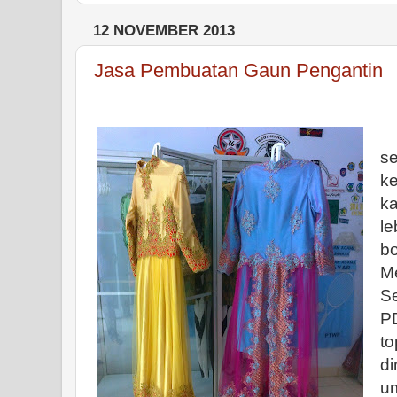
12 NOVEMBER 2013
Jasa Pembuatan Gaun Pengantin
M
se
k
ka
le
bo
M
Se
P
to
d
um