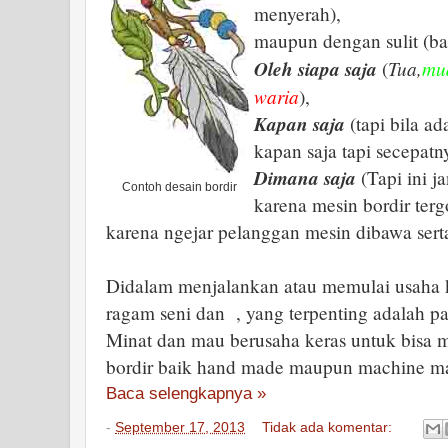
menyerah),
maupun dengan sulit (ba
Oleh siapa saja
Tua,
mu
(
waria
),
Kapan saja
(tapi bila a
kapan saja tapi secepat
Dimana saja
(Tapi ini j
Contoh desain bordir
karena mesin bordir terg
karena ngejar pelanggan mesin dibawa serta
Didalam menjalankan atau memulai usaha k
ragam seni dan , yang terpenting adalah p
Minat dan mau berusaha keras untuk bisa 
bordir baik hand made maupun machine ma
Baca selengkapnya »
-
September 17, 2013
Tidak ada komentar: