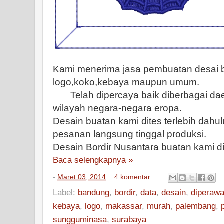
Kami menerima jasa pembuatan desai b
logo,koko,kebaya maupun umum.
Telah dipercaya baik diberbagai daer
wilayah negara-negara eropa.
Desain buatan kami dites terlebih dahulu
pesanan langsung tinggal produksi.
Desain Bordir Nusantara buatan kami di
Baca selengkapnya »
-
Maret 03, 2014
4 komentar:
Label:
bandung
,
bordir
,
data
,
desain
,
diperawa
kebaya
,
logo
,
makassar
,
murah
,
palembang
,
sungguminasa
,
surabaya