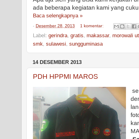
ada beberapa kegiatan kami yang cuku
Baca selengkapnya »
-
Desember 28, 2013
1 komentar:
Label:
gerindra
,
gratis
,
makassar
,
morowali u
smk
,
sulawesi
,
sungguminasa
14 DESEMBER 2013
PDH HPPMI MAROS
se
de
lan
fot
ka
M