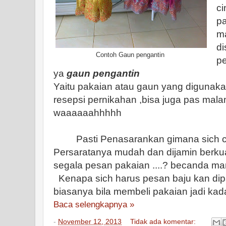
ci
p
ma
di
Contoh Gaun pengantin
p
ya
gaun pengantin
Yaitu pakaian atau gaun yang digunaka
resepsi pernikahan ,bisa juga pas mal
waaaaaahhhhh
Pasti Penasarankan gimana sich ca
Persaratanya mudah dan dijamin berkual
segala pesan pakaian ....? becanda m
Kenapa sich harus pesan baju kan dip
biasanya bila membeli pakaian jadi ka
Baca selengkapnya »
-
November 12, 2013
Tidak ada komentar: