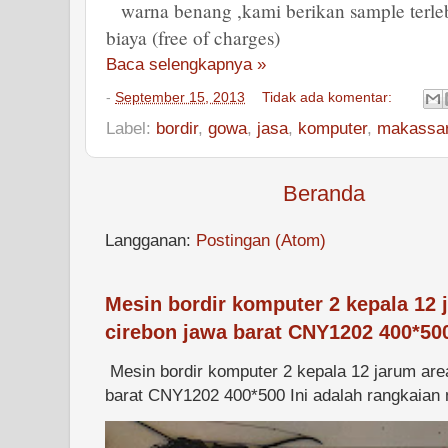
warna benang ,kami berikan sample terle
biaya (free of charges)
Baca selengkapnya »
-
September 15, 2013
Tidak ada komentar:
Label:
bordir
,
gowa
,
jasa
,
komputer
,
makassa
Beranda
Langganan:
Postingan (Atom)
Mesin bordir komputer 2 kepala 12 
cirebon jawa barat CNY1202 400*50
Mesin bordir komputer 2 kepala 12 jarum are
barat CNY1202 400*500 Ini adalah rangkaian m