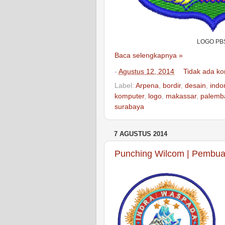
LOGO PB
Baca selengkapnya »
-
Agustus 12, 2014
Tidak ada k
Label:
Arpena
,
bordir
,
desain
,
indo
komputer
,
logo
,
makassar
,
palemb
surabaya
7 AGUSTUS 2014
Punching Wilcom | Pembuat