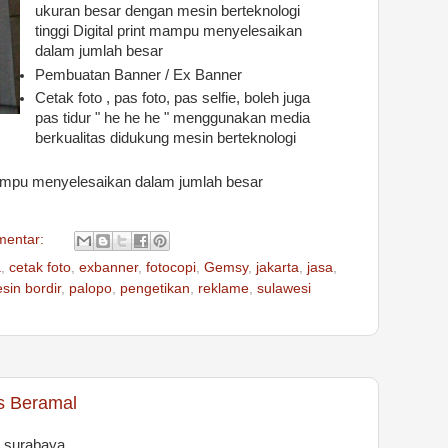
ukuran besar dengan mesin berteknologi
tinggi Digital print mampu menyelesaikan
dalam jumlah besar
Pembuatan Banner / Ex Banner
Cetak foto , pas foto, pas selfie, boleh juga
pas tidur " he he he " menggunakan media
berkualitas didukung mesin berteknologi
mpu menyelesaikan dalam jumlah besar
mentar:
a
,
cetak foto
,
exbanner
,
fotocopi
,
Gemsy
,
jakarta
,
jasa
,
sin bordir
,
palopo
,
pengetikan
,
reklame
,
sulawesi
as Beramal
i surabaya