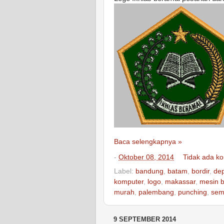
Baca selengkapnya »
-
Oktober 08, 2014
Tidak ada k
Label:
bandung
,
batam
,
bordir
,
de
komputer
,
logo
,
makassar
,
mesin b
murah
,
palembang
,
punching
,
sem
9 SEPTEMBER 2014