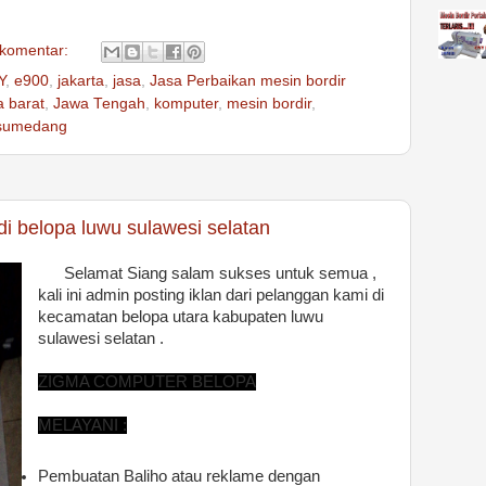
 komentar:
Y
,
e900
,
jakarta
,
jasa
,
Jasa Perbaikan mesin bordir
a barat
,
Jawa Tengah
,
komputer
,
mesin bordir
,
sumedang
 di belopa luwu sulawesi selatan
Selamat Siang salam sukses untuk semua ,
kali ini admin posting iklan dari pelanggan kami di
kecamatan belopa utara kabupaten luwu
sulawesi selatan .
ZIGMA COMPUTER BELOPA
MELAYANI :
Pembuatan Baliho atau reklame dengan