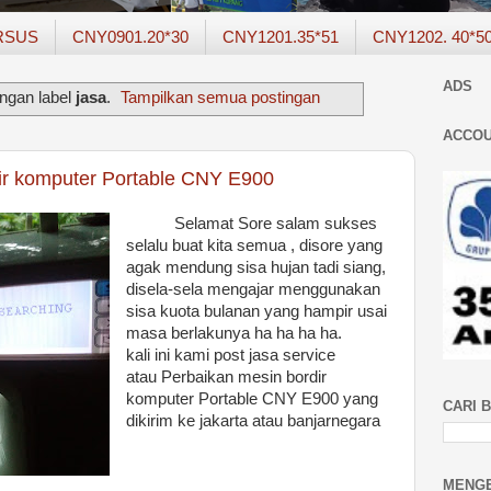
RSUS
CNY0901.20*30
CNY1201.35*51
CNY1202. 40*5
ADS
ngan label
jasa
.
Tampilkan semua postingan
ACCOU
ir komputer Portable CNY E900
Selamat Sore salam sukses
selalu buat kita semua , disore yang
agak mendung sisa hujan tadi siang,
disela-sela mengajar menggunakan
sisa kuota bulanan yang hampir usai
masa berlakunya ha ha ha ha.
kali ini kami post jasa service
atau Perbaikan mesin bordir
komputer Portable CNY E900 yang
CARI B
dikirim ke jakarta atau banjarnegara
MENGE