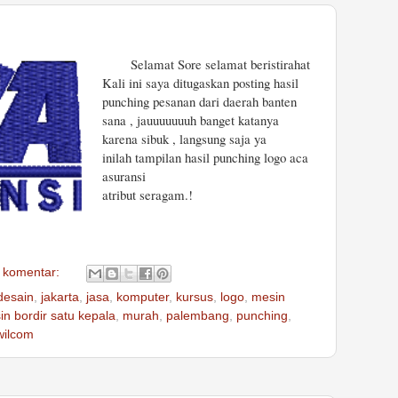
Selamat Sore selamat beristirahat
Kali ini saya ditugaskan posting hasil
punching pesanan dari daerah banten
sana , jauuuuuuuh banget katanya
karena sibuk , langsung saja ya
inilah tampilan hasil punching logo aca
asuransi
atribut seragam.!
 komentar:
desain
,
jakarta
,
jasa
,
komputer
,
kursus
,
logo
,
mesin
n bordir satu kepala
,
murah
,
palembang
,
punching
,
wilcom