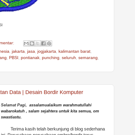
SI
omentar:
nesia
,
jakarta
,
jasa
,
jogjakarta
,
kalimantan barat
,
ang
,
PBSI
,
pontianak
,
punching
,
seluruh
,
semarang
,
an Data | Desain Bordir Komputer
Selamat Pagi,
assalamualaikum warahmatullahi
wabarokatuh
,
salam sejahtera untuk kita semua,
om
swastiastu.
Terima kasih telah berkunjung di blog sederhana
ini, Perusahaan-perusahaan embro/bordir terus