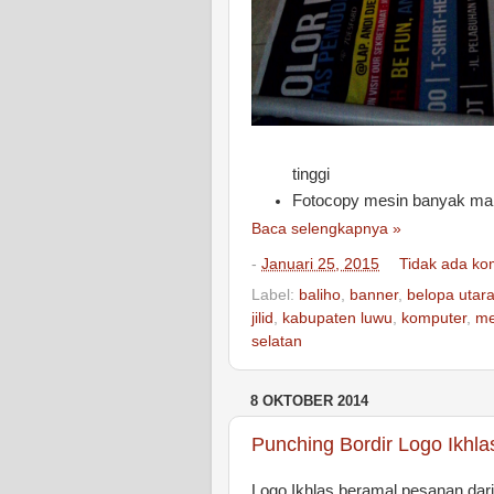
tinggi
Fotocopy mesin banyak ma
Baca selengkapnya »
-
Januari 25, 2015
Tidak ada ko
Label:
baliho
,
banner
,
belopa utar
jilid
,
kabupaten luwu
,
komputer
,
me
selatan
8 OKTOBER 2014
Punching Bordir Logo Ikhl
Logo Ikhlas beramal pesanan dar