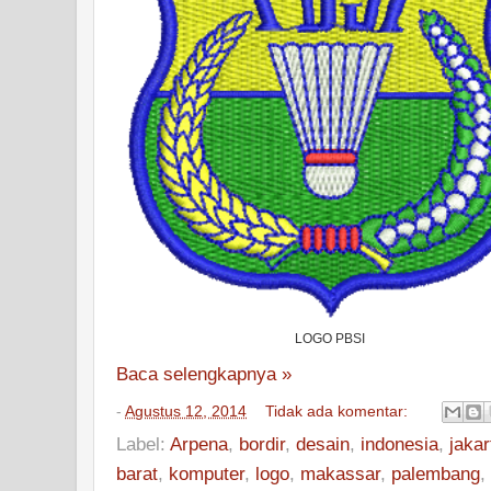
LOGO PBSI
Baca selengkapnya »
-
Agustus 12, 2014
Tidak ada komentar:
Label:
Arpena
,
bordir
,
desain
,
indonesia
,
jakar
barat
,
komputer
,
logo
,
makassar
,
palembang
,