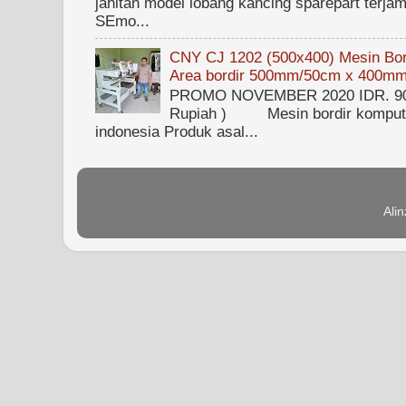
jahitan model lobang kancing sparepart terjam
SEmo...
CNY CJ 1202 (500x400) Mesin Bord
Area bordir 500mm/50cm x 400m
PROMO NOVEMBER 2020 IDR. 90.0
Rupiah ) Mesin bordir kompute
indonesia Produk asal...
Ali