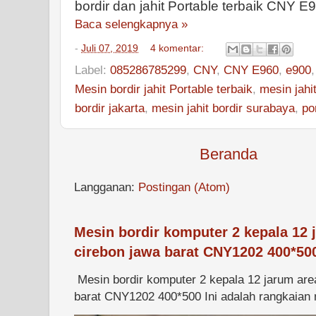
bordir dan jahit Portable terbaik CNY E
Baca selengkapnya »
-
Juli 07, 2019
4 komentar:
Label:
085286785299
,
CNY
,
CNY E960
,
e900
Mesin bordir jahit Portable terbaik
,
mesin jahi
bordir jakarta
,
mesin jahit bordir surabaya
,
po
Beranda
Langganan:
Postingan (Atom)
Mesin bordir komputer 2 kepala 12 
cirebon jawa barat CNY1202 400*50
Mesin bordir komputer 2 kepala 12 jarum are
barat CNY1202 400*500 Ini adalah rangkaian m