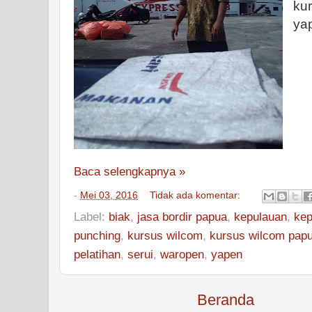
ku
ya
Baca selengkapnya »
-
Mei 03, 2016
Tidak ada komentar:
Label:
biak
,
jasa bordir papua
,
kepulauan
,
kep
punching
,
kursus wilcom
,
kursus wilcom pap
pelatihan
,
serui
,
waropen
,
yapen
Beranda