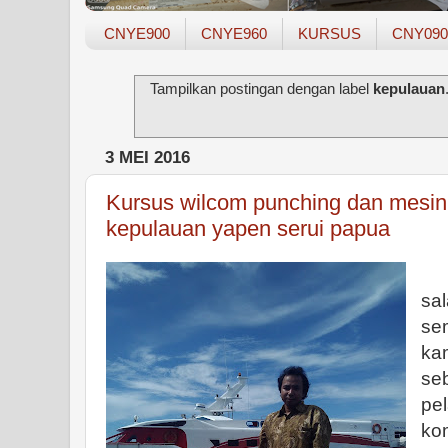
CNYE900
CNYE960
KURSUS
CNY090
Tampilkan postingan dengan label
kepulauan
3 MEI 2016
Kursus wilcom punching dan mesin 
kepulauan yapen serui papua
S
sal
sem
ka
seb
pel
ko