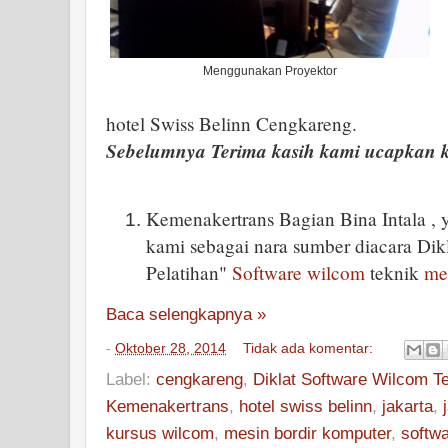
Menggunakan Proyektor
hotel Swiss Belinn Cengkareng.
Sebelumnya Terima kasih kami ucapkan k
Kemenakertrans Bagian Bina Intala ,
kami sebagai nara sumber diacara Dik
Pelatihan"
Software wilcom
teknik
me
Baca selengkapnya »
-
Oktober 28, 2014
Tidak ada komentar:
Label:
cengkareng
,
Diklat Software Wilcom T
Kemenakertrans
,
hotel swiss belinn
,
jakarta
,
kursus wilcom
,
mesin bordir komputer
,
softw