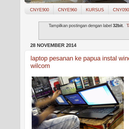
CNYE900
CNYE960
KURSUS
CNY090
Tampilkan postingan dengan label
32bit
.
T
28 NOVEMBER 2014
laptop pesanan ke papua instal wi
wilcom