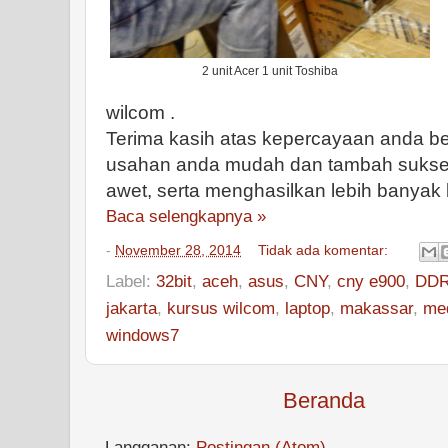
2 unit Acer 1 unit Toshiba
wilcom .
Terima kasih atas kepercayaan anda be
usahan anda mudah dan tambah sukses,
awet, serta menghasilkan lebih banyak l
Baca selengkapnya »
-
November 28, 2014
Tidak ada komentar:
Label:
32bit
,
aceh
,
asus
,
CNY
,
cny e900
,
DD
jakarta
,
kursus wilcom
,
laptop
,
makassar
,
me
windows7
Beranda
Langganan:
Postingan (Atom)